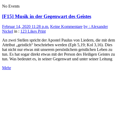
No Events
[F15] Musik in der Gegenwart des Geistes
Februar 14, 2020 11:28 p.m.
Keine Kommentare
by : Alexander
Nickel
in :
123 Likes
Print
An zwei Stellen spricht der Apostel Paulus von Liedern, die mit dem
Attribut „geistlich“ beschrieben werden (Eph 5,19; Kol 3,16). Dies
hat nicht nur etwas mit unserem persönlichem geistlichen Leben zu
tun. Es hat sogar direkt etwas mit der Person des Heiligen Geistes zu
tun. Was bedeutet es, in seiner Gegenwart und unter seiner Leitung
Mehr