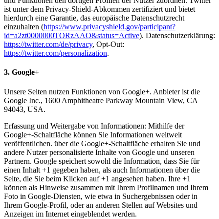
und Funktionen den dortigen Profilen der Nutzer zuordnen. Twitter
ist unter dem Privacy-Shield-Abkommen zertifiziert und bietet
hierdurch eine Garantie, das europäische Datenschutzrecht
einzuhalten (
https://www.privacyshield.gov/participant?
id=a2zt0000000TORzAAO&status=Active
). Datenschutzerklärung:
https://twitter.com/de/privacy
, Opt-Out:
https://twitter.com/personalization
.
3. Google+
Unsere Seiten nutzen Funktionen von Google+. Anbieter ist die
Google Inc., 1600 Amphitheatre Parkway Mountain View, CA
94043, USA.
Erfassung und Weitergabe von Informationen: Mithilfe der
Google+-Schaltfläche können Sie Informationen weltweit
veröffentlichen. über die Google+-Schaltfläche erhalten Sie und
andere Nutzer personalisierte Inhalte von Google und unseren
Partnern. Google speichert sowohl die Information, dass Sie für
einen Inhalt +1 gegeben haben, als auch Informationen über die
Seite, die Sie beim Klicken auf +1 angesehen haben. Ihre +1
können als Hinweise zusammen mit Ihrem Profilnamen und Ihrem
Foto in Google-Diensten, wie etwa in Suchergebnissen oder in
Ihrem Google-Profil, oder an anderen Stellen auf Websites und
Anzeigen im Internet eingeblendet werden.