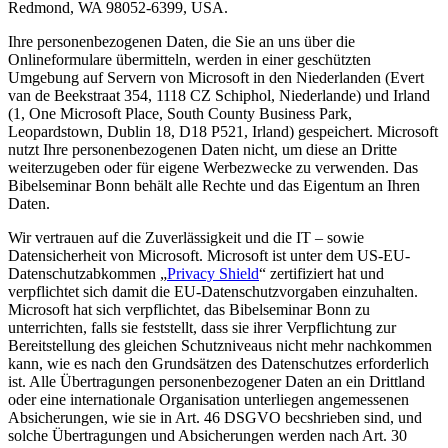
Redmond, WA 98052-6399, USA.
Ihre personenbezogenen Daten, die Sie an uns über die
Onlineformulare übermitteln, werden in einer geschützten
Umgebung auf Servern von Microsoft in den Niederlanden (Evert
van de Beekstraat 354, 1118 CZ Schiphol, Niederlande) und Irland
(1, One Microsoft Place, South County Business Park,
Leopardstown, Dublin 18, D18 P521, Irland) gespeichert. Microsoft
nutzt Ihre personenbezogenen Daten nicht, um diese an Dritte
weiterzugeben oder für eigene Werbezwecke zu verwenden. Das
Bibelseminar Bonn behält alle Rechte und das Eigentum an Ihren
Daten.
Wir vertrauen auf die Zuverlässigkeit und die IT – sowie
Datensicherheit von Microsoft. Microsoft ist unter dem US-EU-
Datenschutzabkommen „
Privacy Shield
“ zertifiziert hat und
verpflichtet sich damit die EU-Datenschutzvorgaben einzuhalten.
Microsoft hat sich verpflichtet, das Bibelseminar Bonn zu
unterrichten, falls sie feststellt, dass sie ihrer Verpflichtung zur
Bereitstellung des gleichen Schutzniveaus nicht mehr nachkommen
kann, wie es nach den Grundsätzen des Datenschutzes erforderlich
ist. Alle Übertragungen personenbezogener Daten an ein Drittland
oder eine internationale Organisation unterliegen angemessenen
Absicherungen, wie sie in Art. 46 DSGVO becshrieben sind, und
solche Übertragungen und Absicherungen werden nach Art. 30