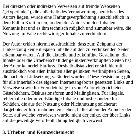
Bei direkten oder indirekten Verweisen auf fremde Webseiten
(„Hyperlinks“), die außerhalb des Verantwortungsbereiches des
Autors liegen, würde eine Haftungsverpflichtung ausschließlich in
dem Fall in Kraft treten, in dem der Autor von den Inhalten
Kenntnis hat und es ihm technisch möglich und zumutbar wäre, die
Nutzung im Falle rechtswidriger Inhalte zu verhindern.
Der Autor erklärt hiermit ausdrücklich, dass zum Zeitpunkt der
Linksetzung keine illegalen Inhalte auf den zu verlinkenden Seiten
erkennbar waren. Auf die aktuelle und zukünftige Gestaltung, die
Inhalte oder die Urheberschaft der gelinkten/verknüpften Seiten hat
der Autor keinerlei Einfluss. Deshalb distanziert er sich hiermit
ausdrücklich von allen Inhalten aller gelinkten /verknüpften Seiten,
die nach der Linksetzung verändert wurden. Diese Feststellung gilt
für alle innerhalb des eigenen Internetangebotes gesetzten Links und
Verweise sowie für Fremdeinträge in vom Autor eingerichteten
Gästebüchern, Diskussionsforen und Mailinglisten. Für illegale,
fehlerhafte oder unvollständige Inhalte und insbesondere für
Schäden, die aus der Nutzung oder Nichtnutzung solcherart
dargebotener Informationen entstehen, haftet allein der Anbieter der
Seite, auf welche verwiesen wurde, nicht derjenige, der über Links
auf die jeweilige Veröffentlichung lediglich verweist.
3. Urheber- und Kennzeichenrecht