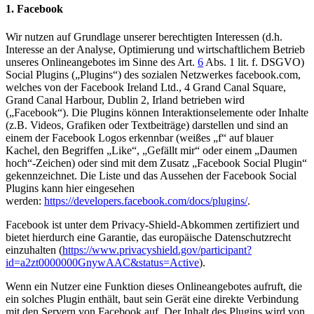
1. Facebook
Wir nutzen auf Grundlage unserer berechtigten Interessen (d.h.
Interesse an der Analyse, Optimierung und wirtschaftlichem Betrieb
unseres Onlineangebotes im Sinne des Art.
6
Abs. 1 lit. f. DSGVO)
Social Plugins („Plugins“) des sozialen Netzwerkes facebook.com,
welches von der Facebook Ireland Ltd., 4 Grand Canal Square,
Grand Canal Harbour, Dublin 2, Irland betrieben wird
(„Facebook“). Die Plugins können Interaktionselemente oder Inhalte
(z.B. Videos, Grafiken oder Textbeiträge) darstellen und sind an
einem der Facebook Logos erkennbar (weißes „f“ auf blauer
Kachel, den Begriffen „Like“, „Gefällt mir“ oder einem „Daumen
hoch“-Zeichen) oder sind mit dem Zusatz „Facebook Social Plugin“
gekennzeichnet. Die Liste und das Aussehen der Facebook Social
Plugins kann hier eingesehen
werden:
https://developers.facebook.com/docs/plugins/
.
Facebook ist unter dem Privacy-Shield-Abkommen zertifiziert und
bietet hierdurch eine Garantie, das europäische Datenschutzrecht
einzuhalten (
https://www.privacyshield.gov/participant?
id=a2zt0000000GnywAAC&status=Active
).
Wenn ein Nutzer eine Funktion dieses Onlineangebotes aufruft, die
ein solches Plugin enthält, baut sein Gerät eine direkte Verbindung
mit den Servern von Facebook auf. Der Inhalt des Plugins wird von