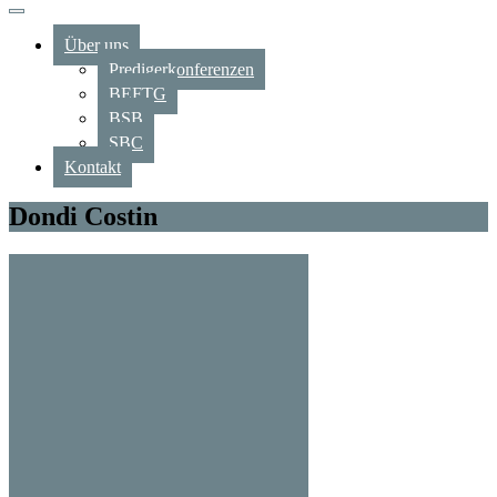
Über uns
Predigerkonferenzen
BEFTG
BSB
SBC
Kontakt
Dondi Costin