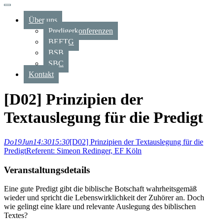
Über uns
Predigerkonferenzen
BEFTG
BSB
SBC
Kontakt
[D02] Prinzipien der
Textauslegung für die Predigt
Do
19
Jun
14:30
15:30
[D02] Prinzipien der Textauslegung für die
Predigt
Referent: Simeon Redinger, EF Köln
Veranstaltungsdetails
Eine gute Predigt gibt die biblische Botschaft wahrheitsgemäß
wieder und spricht die Lebenswirklichkeit der Zuhörer an. Doch
wie gelingt eine klare und relevante Auslegung des biblischen
Textes?